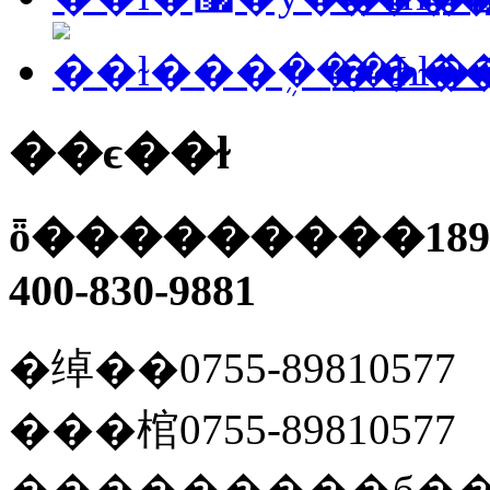
��ɫ�
��ϵ��ɫ
189
400-830-9881
�绰��0755-89810577
���棺0755-89810577